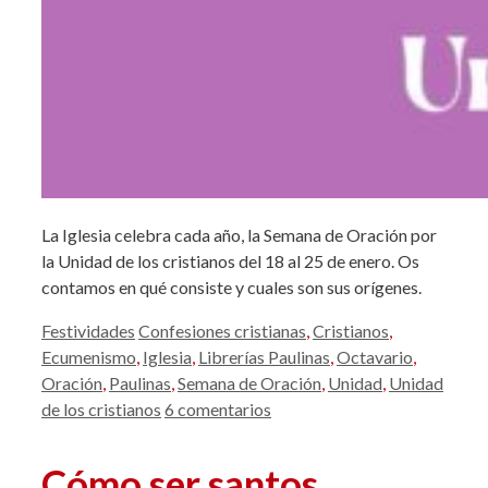
La Iglesia celebra cada año, la Semana de Oración por
la Unidad de los cristianos del 18 al 25 de enero. Os
contamos en qué consiste y cuales son sus orígenes.
Categorías
Etiquetas
Festividades
Confesiones cristianas
,
Cristianos
,
Ecumenismo
,
Iglesia
,
Librerías Paulinas
,
Octavario
,
Oración
,
Paulinas
,
Semana de Oración
,
Unidad
,
Unidad
de los cristianos
6 comentarios
Cómo ser santos,