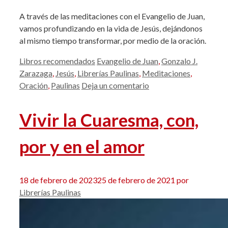
A través de las meditaciones con el Evangelio de Juan,
vamos profundizando en la vida de Jesús, dejándonos
al mismo tiempo transformar, por medio de la oración.
Categorías
Etiquetas
Libros recomendados
Evangelio de Juan
,
Gonzalo J.
Zarazaga
,
Jesús
,
Librerías Paulinas
,
Meditaciones
,
Oración
,
Paulinas
Deja un comentario
Vivir la Cuaresma, con,
por y en el amor
18 de febrero de 2023
25 de febrero de 2021
por
Librerías Paulinas