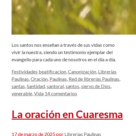
Los santos nos enseñan a través de sus vidas como
vivir la nuestra, siendo un testimonio ejemplar del
evangelio para cada uno de nosotros en el día a día.
Categorías
Etiquetas
Festividades
beatificacion
,
Canonización
,
Librerías
Paulinas
,
Oración
,
Paulinas
,
Red de librerías Paulinas
,
santas
,
Santidad
,
santoral
,
santos
,
siervo de Dios
,
venerable
,
Vida
14 comentarios
La oración en Cuaresma
17 de marzo de 2025
por
Librerías Paulinas