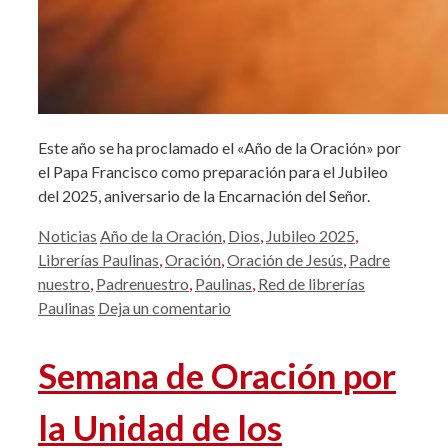
Este año se ha proclamado el «Año de la Oración» por
el Papa Francisco como preparación para el Jubileo
del 2025, aniversario de la Encarnación del Señor.
Categorías
Etiquetas
Noticias
Año de la Oración
,
Dios
,
Jubileo 2025
,
Librerías Paulinas
,
Oración
,
Oración de Jesús
,
Padre
nuestro
,
Padrenuestro
,
Paulinas
,
Red de librerías
Paulinas
Deja un comentario
Semana de Oración por
la Unidad de los