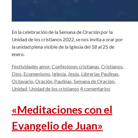
En la celebración de la Semana de Oración por la
Unidad de los cristianos 2022, se nos invita a orar por
la unidad plena visible de la Iglesia del 18 al 25 de
enero.
Categorías
Etiquetas
Festividades
amor
,
Confesiones cristianas
,
Cristianos
,
Dios
,
Ecumenismo
,
Iglesia
,
Jesús
,
Librerías Paulinas
,
Octavario
,
Oración
,
Paulinas
,
Semana de Oración
,
Unidad
,
Unidad de los cristianos
4 comentarios
«Meditaciones con el
Evangelio de Juan»