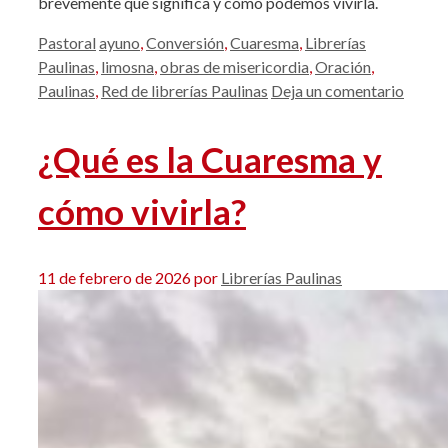
brevemente qué significa y cómo podemos vivirla.
Categorías
Etiquetas
Pastoral
ayuno
,
Conversión
,
Cuaresma
,
Librerías
Paulinas
,
limosna
,
obras de misericordia
,
Oración
,
Paulinas
,
Red de librerías Paulinas
Deja un comentario
¿Qué es la Cuaresma y
cómo vivirla?
11 de febrero de 2026
por
Librerías Paulinas