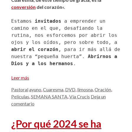
conversión
del corazón
«
.
Estamos
 invitados
 a emprender un 
camino en el que, desafiando la 
rutina, nos esforcemos por abrir los 
ojos y los oídos, pero sobre todo, a 
abrir el corazón
, para ir más allá de 
nuestra “pequeña huerta”. 
Abrirnos a 
Dios y a los hermanos
. 
Leer más
Categorías
Etiquetas
Pastoral
ayuno
,
Cuaresma
,
DVD
,
limosna
,
Oración
,
Películas
,
SEMANA SANTA
,
Vía Crucis
Deja un
comentario
¿Por qué 2024 se ha