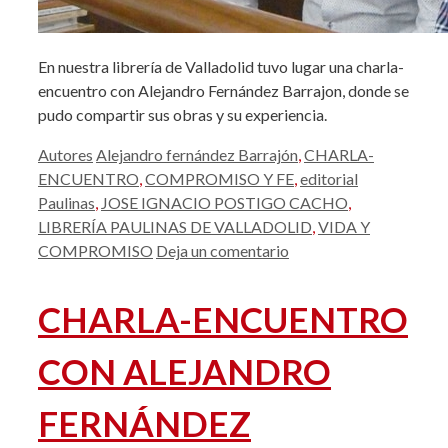
En nuestra librería de Valladolid tuvo lugar una charla-
encuentro con Alejandro Fernández Barrajon, donde se
pudo compartir sus obras y su experiencia.
Categorías
Etiquetas
Autores
Alejandro fernández Barrajón
,
CHARLA-
ENCUENTRO
,
COMPROMISO Y FE
,
editorial
Paulinas
,
JOSE IGNACIO POSTIGO CACHO
,
LIBRERÍA PAULINAS DE VALLADOLID
,
VIDA Y
COMPROMISO
Deja un comentario
CHARLA-ENCUENTRO
CON ALEJANDRO
FERNÁNDEZ