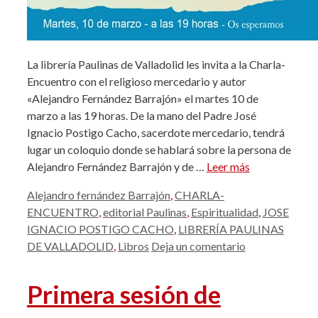
La librería Paulinas de Valladolid les invita a la Charla-
Encuentro con el religioso mercedario y autor
«Alejandro Fernández Barrajón» el martes 10 de
marzo a las 19 horas. De la mano del Padre José
Ignacio Postigo Cacho, sacerdote mercedario, tendrá
lugar un coloquio donde se hablará sobre la persona de
Alejandro Fernández Barrajón y de …
Leer más
Etiquetas
Alejandro fernández Barrajón
,
CHARLA-
ENCUENTRO
,
editorial Paulinas
,
Espiritualidad
,
JOSE
IGNACIO POSTIGO CACHO
,
LIBRERÍA PAULINAS
DE VALLADOLID
,
Libros
Deja un comentario
Primera sesión de