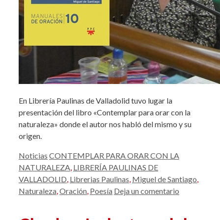
En Librería Paulinas de Valladolid tuvo lugar la
presentación del libro «Contemplar para orar con la
naturaleza» donde el autor nos habló del mismo y su
origen.
Categorías
Etiquetas
Noticias
CONTEMPLAR PARA ORAR CON LA
NATURALEZA
,
LIBRERÍA PAULINAS DE
VALLADOLID
,
Librerias Paulinas
,
Miguel de Santiago
,
Naturaleza
,
Oración
,
Poesía
Deja un comentario