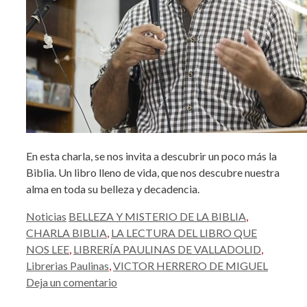
En esta charla, se nos invita a descubrir un poco más la
Biblia. Un libro lleno de vida, que nos descubre nuestra
alma en toda su belleza y decadencia.
Categorías
Etiquetas
Noticias
BELLEZA Y MISTERIO DE LA BIBLIA
,
CHARLA BIBLIA
,
LA LECTURA DEL LIBRO QUE
NOS LEE
,
LIBRERÍA PAULINAS DE VALLADOLID
,
Librerias Paulinas
,
VICTOR HERRERO DE MIGUEL
Deja un comentario