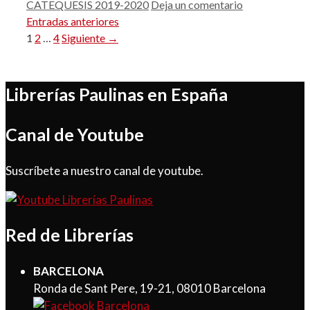
CATEQUESIS 2019-2020
Deja un comentario
Entradas anteriores
Página
Página
Página
1
2
…
4
Siguiente
→
Librerías Paulinas en España
Canal de Youtube
Suscríbete a nuestro canal de youtube.
Red de Librerías
BARCELONA
Ronda de Sant Pere, 19-21, 08010 Barcelona