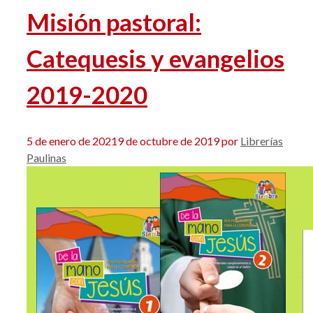
Misión pastoral:
Catequesis y evangelios
2019-2020
5 de enero de 2021
9 de octubre de 2019
por
Librerías
Paulinas