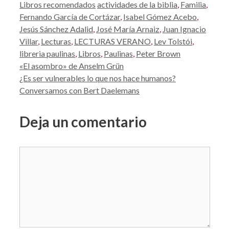
Categorías
Etiquetas
Libros recomendados
actividades de la biblia
,
Familia
,
Fernando García de Cortázar
,
Isabel Gómez Acebo
,
Jesús Sánchez Adalid
,
José María Arnaiz
,
Juan Ignacio
Villar
,
Lecturas
,
LECTURAS VERANO
,
Lev Tolstói
,
libreria paulinas
,
Libros
,
Paulinas
,
Peter Brown
«El asombro» de Anselm Grün
¿Es ser vulnerables lo que nos hace humanos?
Conversamos con Bert Daelemans
Deja un comentario
Comentario