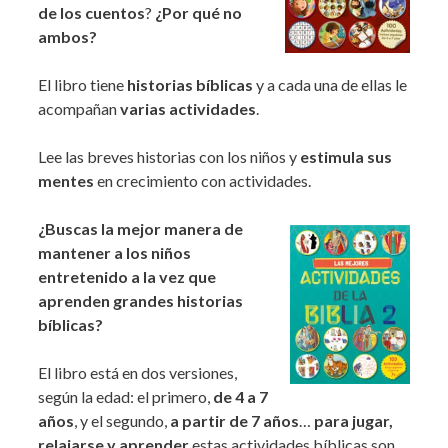
de los cuentos
?
¿Por qué no
ambos?
El libro tiene
historias bíblicas
y a cada una de ellas le
acompañan
varias actividades
.
Lee las breves historias con los niños y
estimula sus
mentes
en crecimiento con actividades.
¿Buscas la mejor manera de
mantener a los niños
entretenido a la vez que
aprenden grandes historias
bíblicas?
El libro está en dos versiones,
según la edad: el primero,
de 4 a 7
años
, y el segundo,
a partir de 7 años
…
para jugar,
relajarse y aprender
estas actividades bíblicas son