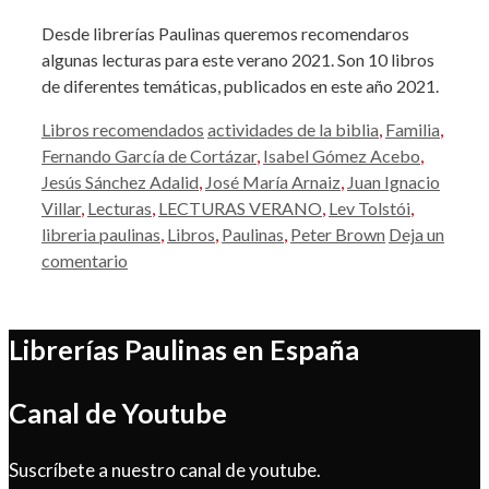
Desde librerías Paulinas queremos recomendaros
algunas lecturas para este verano 2021. Son 10 libros
de diferentes temáticas, publicados en este año 2021.
Categorías
Etiquetas
Libros recomendados
actividades de la biblia
,
Familia
,
Fernando García de Cortázar
,
Isabel Gómez Acebo
,
Jesús Sánchez Adalid
,
José María Arnaiz
,
Juan Ignacio
Villar
,
Lecturas
,
LECTURAS VERANO
,
Lev Tolstói
,
libreria paulinas
,
Libros
,
Paulinas
,
Peter Brown
Deja un
comentario
Librerías Paulinas en España
Canal de Youtube
Suscríbete a nuestro canal de youtube.