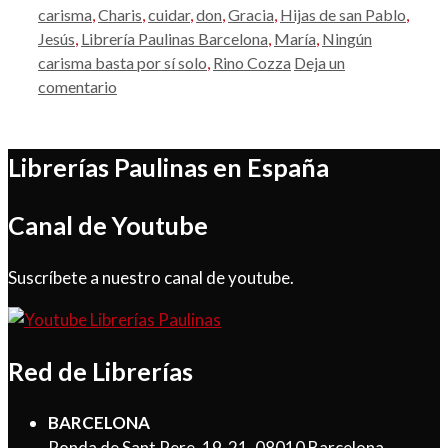
carisma
,
Charis
,
cuidar
,
don
,
Gracia
,
Hijas de san Pablo
,
Jesús
,
Librería Paulinas Barcelona
,
María
,
Ningún
carisma basta por sí solo
,
Rino Cozza
Deja un
comentario
Librerías Paulinas en España
Canal de Youtube
Suscríbete a nuestro canal de youtube.
Red de Librerías
BARCELONA
Ronda de Sant Pere, 19-21, 08010 Barcelona