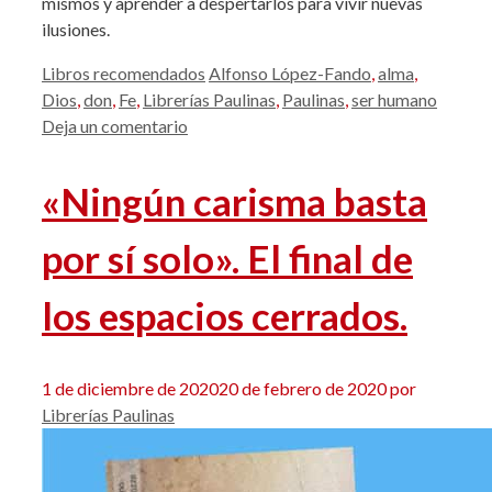
mismos y aprender a despertarlos para vivir nuevas
ilusiones.
Categorías
Etiquetas
Libros recomendados
Alfonso López-Fando
,
alma
,
Dios
,
don
,
Fe
,
Librerías Paulinas
,
Paulinas
,
ser humano
Deja un comentario
«Ningún carisma basta
por sí solo». El final de
los espacios cerrados.
1 de diciembre de 2020
20 de febrero de 2020
por
Librerías Paulinas