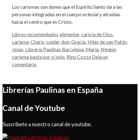
Los carismas son dones que el Espíritu Santo da a las
personas integradas en el cuerpo eclesial y atraídas
hacia el centro que es Cristo.
Categorías
Etiquetas
Libros recomendados
alimentar
,
caricia de Dios
,
carisma
,
Charis
,
cuidar
,
don
,
Gracia
,
Hijas de san Pablo
,
Jesús
,
Librería Paulinas Barcelona
,
María
,
Ningún
carisma basta por sí solo
,
Rino Cozza
Deja un
comentario
Librerías Paulinas en España
Canal de Youtube
Suscríbete a nuestro canal de youtube.