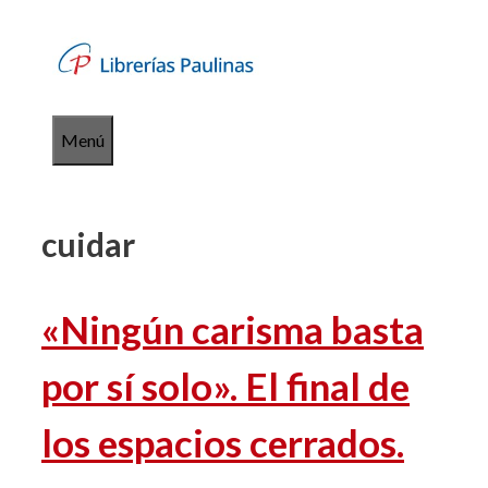
Saltar
al
contenido
Menú
cuidar
«Ningún carisma basta
por sí solo». El final de
los espacios cerrados.