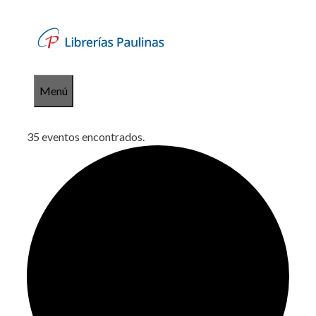
Saltar
al
contenido
Menú
35 eventos encontrados.