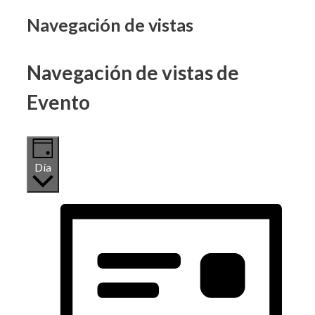
Eventos
Navegación de vistas
en
Navegación de vistas de
18
Evento
mayo,
2025
Día