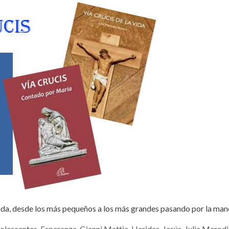
ida, desde los más pequeños a los más grandes pasando por la man
dolescentes
,
Esperanza
,
Gianni Mattia
,
Heridas
,
Jesús
,
Julia Merod