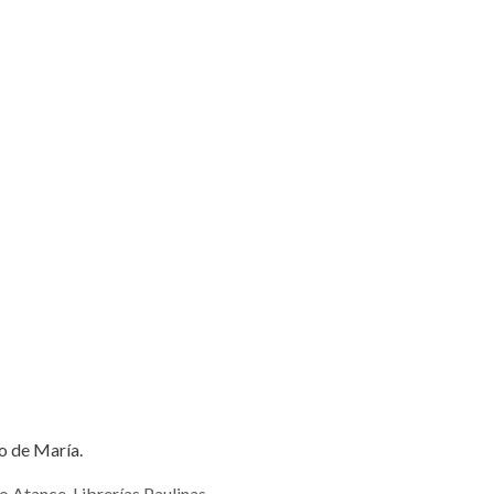
o de María.
io Atance
,
Librerías Paulinas
,