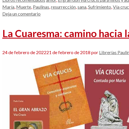
María
,
Muerte
,
Paulinas
,
resurrección
,
sana
,
Sufrimiento
,
Vía cru
Deja un comentario
La Cuaresma: camino hacia la
24 de febrero de 2022
21 de febrero de 2018
por
Librerías Pauli