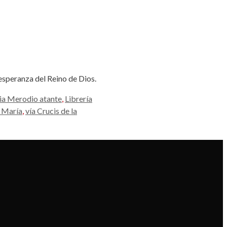
 esperanza del Reino de Dios.
lia Merodio atante
,
Librería
r María
,
vía Crucis de la