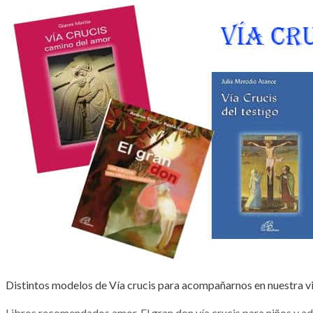
Distintos modelos de Vía crucis para acompañarnos en nuestra v
Categorías
Etiquetas
Libros recomendados
amor
,
El gran don vía crucis para niños y a