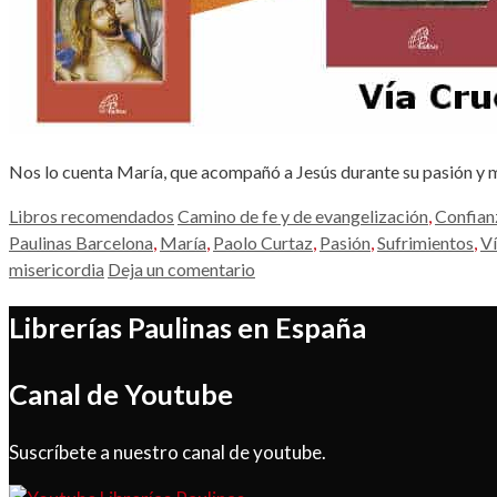
Nos lo cuenta María, que acompañó a Jesús durante su pasión y mue
Categorías
Etiquetas
Libros recomendados
Camino de fe y de evangelización
,
Confian
Paulinas Barcelona
,
María
,
Paolo Curtaz
,
Pasión
,
Sufrimientos
,
Ví
misericordia
Deja un comentario
Librerías Paulinas en España
Canal de Youtube
Suscríbete a nuestro canal de youtube.