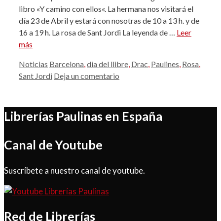
libro «Y camino con ellos«. La hermana nos visitará el
día 23 de Abril y estará con nosotras de 10 a 13 h. y de
16 a 19 h. La rosa de Sant Jordi La leyenda de …
Leer
más
Categorías
Etiquetas
Noticias
Barcelona
,
dia del llibre
,
Drac
,
Paulines
,
Rosa
,
Sant Jordi
Deja un comentario
Librerías Paulinas en España
Canal de Youtube
Suscríbete a nuestro canal de youtube.
Red de Librerías