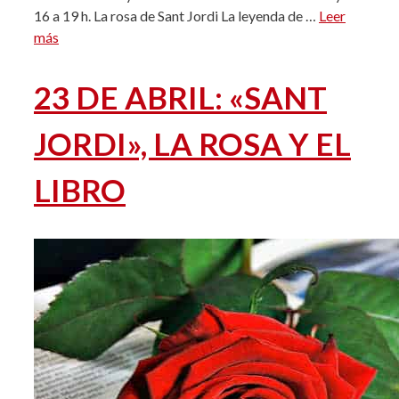
16 a 19 h. La rosa de Sant Jordi La leyenda de …
Leer
más
23 DE ABRIL: «SANT
JORDI», LA ROSA Y EL
LIBRO