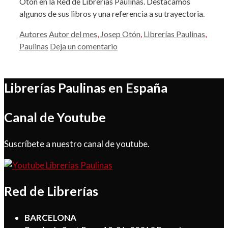
Otón en la Red de Librerías Paulinas. Destacamos
algunos de sus libros y una referencia a su trayectoria.
Categorías
Etiquetas
Autores
Autor del mes
,
Josep Otón
,
Librerías Paulinas
,
Paulinas
Deja un comentario
Librerías Paulinas en España
Canal de Youtube
Suscríbete a nuestro canal de youtube.
Red de Librerías
BARCELONA