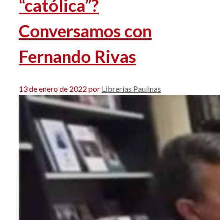
“católica”?
Conversamos con
Fernando Rivas
13 de enero de 2022
por
Librerías Paulinas