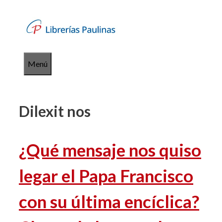
Saltar
al
contenido
Menú
Dilexit nos
¿Qué mensaje nos quiso
legar el Papa Francisco
con su última encíclica?