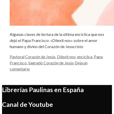
Algunas claves de lectura de la última encíclica que nos
dejó el Papa Francisco: «Dilexit nos» sobre el amor
humano y divino del Corazón de Jesucristo
Categorías
Etiquetas
Pastoral
Corazón de Jesús
,
Dilexit nos
,
encíclica
,
Papa
Francisco
,
Sagrado Corazón de Jesús
Deja un
comentario
Librerías Paulinas en España
Canal de Youtube