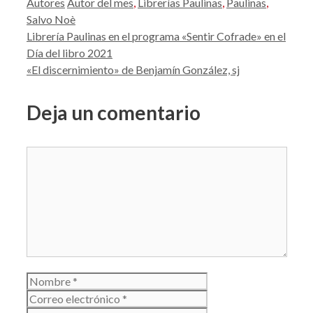
Categorías
Etiquetas
Autores
Autor del mes
,
Librerías Paulinas
,
Paulinas
,
Salvo Noè
Librería Paulinas en el programa «Sentir Cofrade» en el
Día del libro 2021
«El discernimiento» de Benjamín González, sj
Deja un comentario
Comentario
Nombre
Correo
electrónico
Web