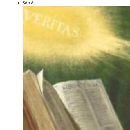
Sáb
6