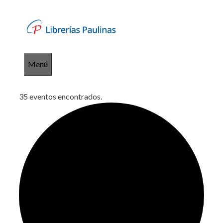
Saltar
al
contenido
Menú
35 eventos encontrados.