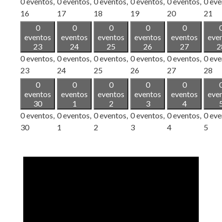
0 eventos,
0 eventos,
0 eventos,
0 eventos,
0 eventos,
0 eve
16
17
18
19
20
21
0
0
0
0
0
eventos
eventos
eventos
eventos
eventos
eve
23
24
25
26
27
2
0 eventos,
0 eventos,
0 eventos,
0 eventos,
0 eventos,
0 eve
23
24
25
26
27
28
0
0
0
0
0
eventos
eventos
eventos
eventos
eventos
eve
30
1
2
3
4
0 eventos,
0 eventos,
0 eventos,
0 eventos,
0 eventos,
0 eve
30
1
2
3
4
5