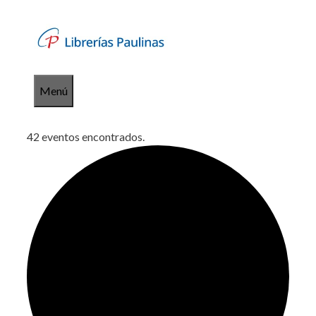
Saltar
al
contenido
Menú
42 eventos encontrados.