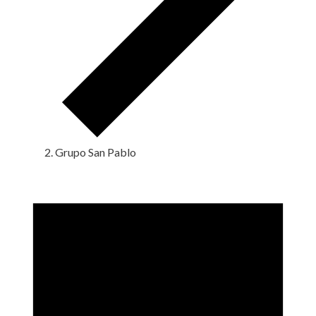
Grupo San Pablo
Eventos
en
16
febrero,
2025