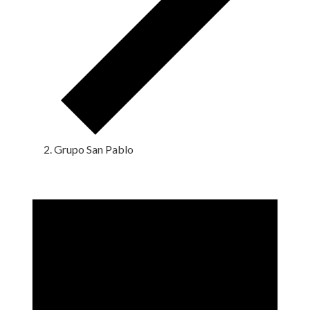
Grupo San Pablo
Eventos
en
15
febrero,
2025