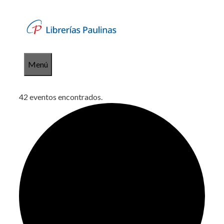
Saltar
al
contenido
Menú
42 eventos encontrados.