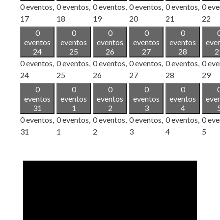
0 eventos,
0 eventos,
0 eventos,
0 eventos,
0 eventos,
0 eve
17
18
19
20
21
22
0
0
0
0
0
eventos
eventos
eventos
eventos
eventos
eve
24
25
26
27
28
2
0 eventos,
0 eventos,
0 eventos,
0 eventos,
0 eventos,
0 eve
24
25
26
27
28
29
0
0
0
0
0
eventos
eventos
eventos
eventos
eventos
eve
31
1
2
3
4
0 eventos,
0 eventos,
0 eventos,
0 eventos,
0 eventos,
0 eve
31
1
2
3
4
5