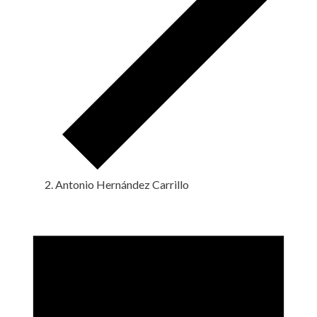
Antonio Hernández Carrillo
Eventos
en
10
agosto,