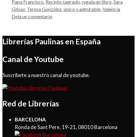
Papa Francisco
,
Recinto sagrado
,
regala un libro
,
Sara
Gilvaz
,
Teresa González
,
único y admirable
,
Valencia
Deja un comentario
Librerías Paulinas en España
Canal de Youtube
Suscríbete a nuestro canal de youtube.
Red de Librerías
BARCELONA
Ronda de Sant Pere, 19-21, 08010 Barcelona