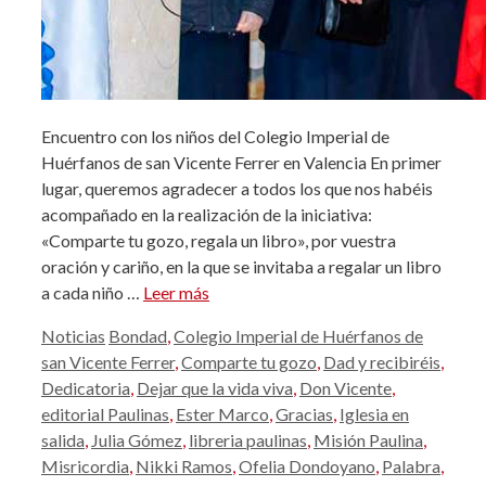
Encuentro con los niños del Colegio Imperial de
Huérfanos de san Vicente Ferrer en Valencia En primer
lugar, queremos agradecer a todos los que nos habéis
acompañado en la realización de la iniciativa:
«Comparte tu gozo, regala un libro», por vuestra
oración y cariño, en la que se invitaba a regalar un libro
a cada niño …
Leer más
Categorías
Etiquetas
Noticias
Bondad
,
Colegio Imperial de Huérfanos de
san Vicente Ferrer
,
Comparte tu gozo
,
Dad y recibiréis
,
Dedicatoria
,
Dejar que la vida viva
,
Don Vicente
,
editorial Paulinas
,
Ester Marco
,
Gracias
,
Iglesia en
salida
,
Julia Gómez
,
libreria paulinas
,
Misión Paulina
,
Misricordia
,
Nikki Ramos
,
Ofelia Dondoyano
,
Palabra
,