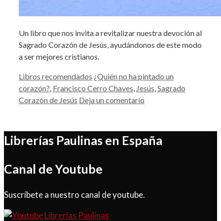
Un libro que nos invita a revitalizar nuestra devoción al
Sagrado Corazón de Jesús, ayudándonos de este modo
a ser mejores cristianos.
Categorías
Etiquetas
Libros recomendados
¿Quién no ha pintado un
corazón?
,
Francisco Cerro Chaves
,
Jesús
,
Sagrado
Corazón de Jesús
Deja un comentario
Librerías Paulinas en España
Canal de Youtube
Suscríbete a nuestro canal de youtube.