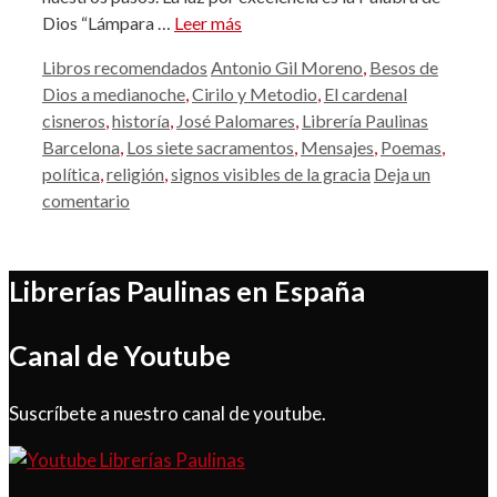
Dios “Lámpara …
Leer más
Categorías
Etiquetas
Libros recomendados
Antonio Gil Moreno
,
Besos de
Dios a medianoche
,
Cirilo y Metodio
,
El cardenal
cisneros
,
historía
,
José Palomares
,
Librería Paulinas
Barcelona
,
Los siete sacramentos
,
Mensajes
,
Poemas
,
política
,
religión
,
signos visibles de la gracia
Deja un
comentario
Librerías Paulinas en España
Canal de Youtube
Suscríbete a nuestro canal de youtube.