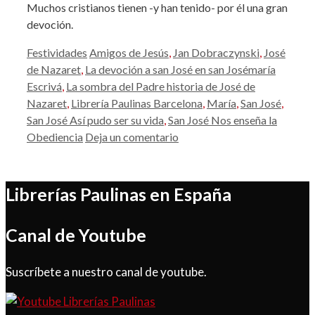
Muchos cristianos tienen -y han tenido- por él una gran
devoción.
Categorías
Etiquetas
Festividades
Amigos de Jesús
,
Jan Dobraczynski
,
José
de Nazaret
,
La devoción a san José en san Josémaría
Escrivá
,
La sombra del Padre historia de José de
Nazaret
,
Librería Paulinas Barcelona
,
María
,
San José
,
San José Así pudo ser su vida
,
San José Nos enseña la
Obediencia
Deja un comentario
Librerías Paulinas en España
Canal de Youtube
Suscríbete a nuestro canal de youtube.