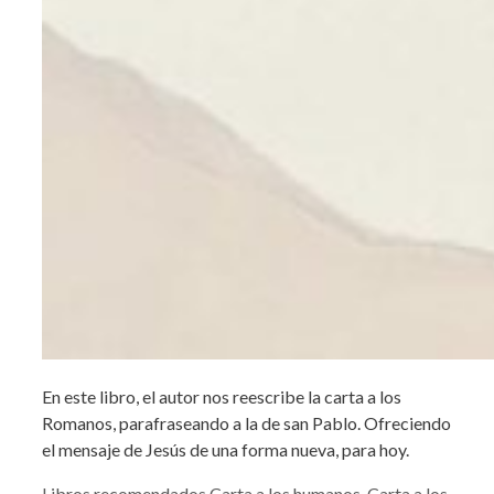
En este libro, el autor nos reescribe la carta a los
Romanos, parafraseando a la de san Pablo. Ofreciendo
el mensaje de Jesús de una forma nueva, para hoy.
Categorías
Etiquetas
Libros recomendados
Carta a los humanos
,
Carta a los