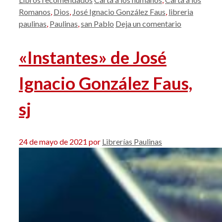
Romanos
,
Dios
,
José Ignacio González Faus
,
libreria
paulinas
,
Paulinas
,
san Pablo
Deja un comentario
«Instantes» de José
Ignacio González Faus,
sj
24 de mayo de 2021
por
Librerías Paulinas