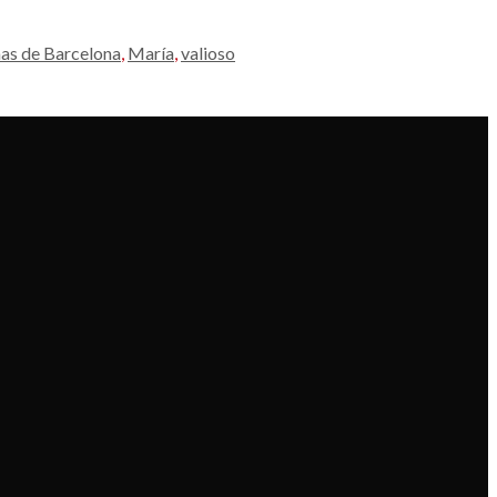
nas de Barcelona
,
María
,
valioso