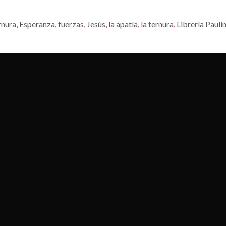
rnura
,
Esperanza
,
fuerzas
,
Jesús
,
la apatía
,
la ternura
,
Librería Pauli