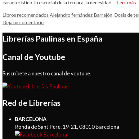
característico, lo esencial de la ternura, la necesidad …
Leer más
Categorías
Etiquetas
Libros recomendados
Alejandro fernández Barrajón
,
Dosis de te
Deja un comentario
Librerías Paulinas en España
Canal de Youtube
Suscríbete a nuestro canal de youtube.
Red de Librerías
BARCELONA
Ronda de Sant Pere, 19-21, 08010 Barcelona