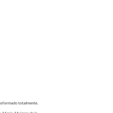
ransformado totalmente.
s
,
María
,
Mujeres de la