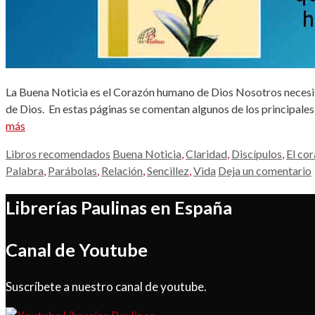
La Buena Noticia es el Corazón humano de Dios Nosotros necesita
de Dios. En estas páginas se comentan algunos de los principales
más
Categorías
Etiquetas
Libros recomendados
Buena Noticia
,
Claridad
,
Discípulos
,
El co
Palabra
,
Parábolas
,
Relación
,
Sencillez
,
Vida
Deja un comentario
Librerías Paulinas en España
Canal de Youtube
Suscríbete a nuestro canal de youtube.