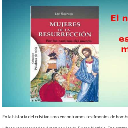
En la historia del cristianismo encontramos testimonios de hombr
Categorías
Etiquetas
Libros recomendados
Amor por Jesús
,
Buena Noticia
,
Encuentro 