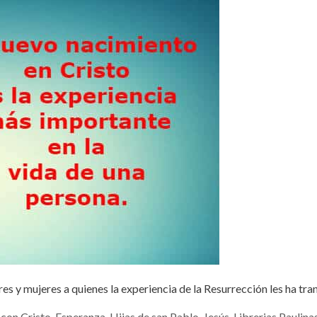
es y mujeres a quienes la experiencia de la Resurrección les ha t
con Cristo
,
Esperanza
,
Hijas de san Pablo
,
Jesús
,
Librerias Paulina