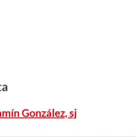
ta
amín González, sj