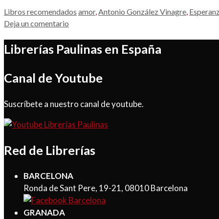
Categorías
Etiquetas
Libros recomendados
amor
,
Antonio González Vinagre
,
Esperan
Deja un comentario
Librerías Paulinas en España
Canal de Youtube
Suscríbete a nuestro canal de youtube.
Red de Librerías
BARCELONA
Ronda de Sant Pere, 19-21, 08010 Barcelona
GRANADA