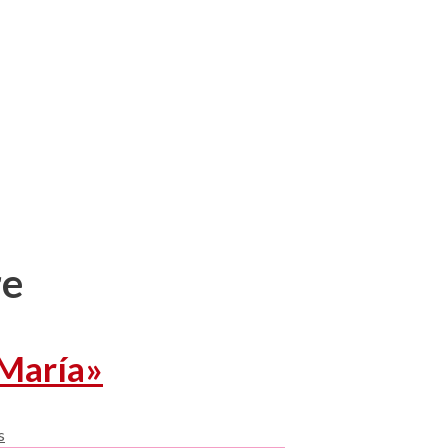
re
 María»
s