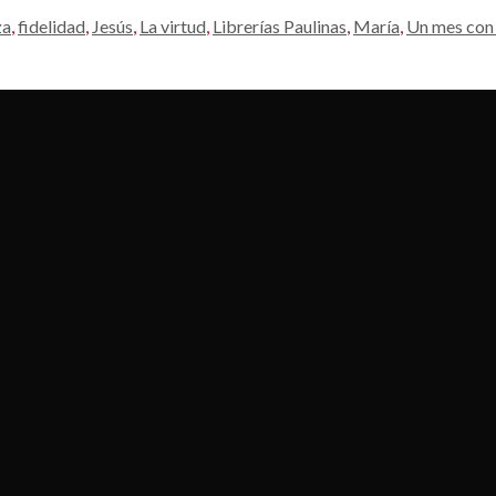
za
,
fidelidad
,
Jesús
,
La virtud
,
Librerías Paulinas
,
María
,
Un mes con 