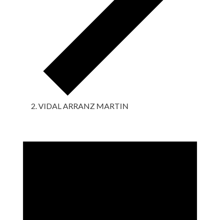
VIDAL ARRANZ MARTIN
Eventos
en
1
agosto,
2024