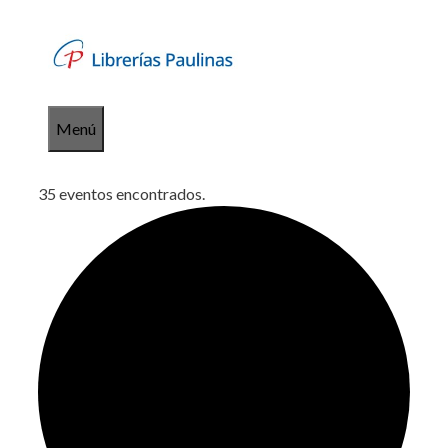
Saltar
al
contenido
Menú
35 eventos encontrados.