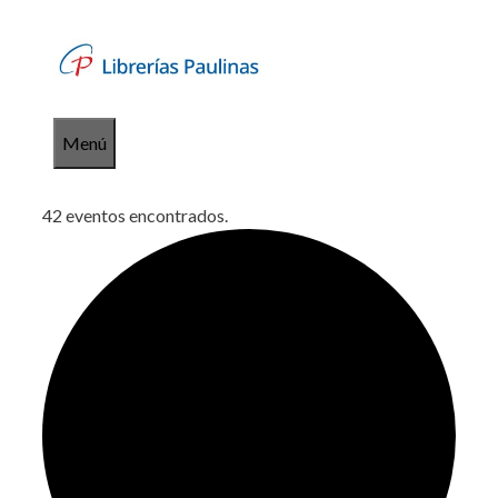
Saltar
al
contenido
Menú
42 eventos encontrados.