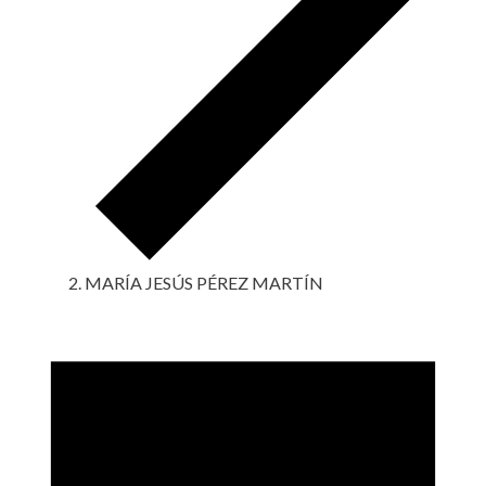
MARÍA JESÚS PÉREZ MARTÍN
Eventos
en
18
octubre,