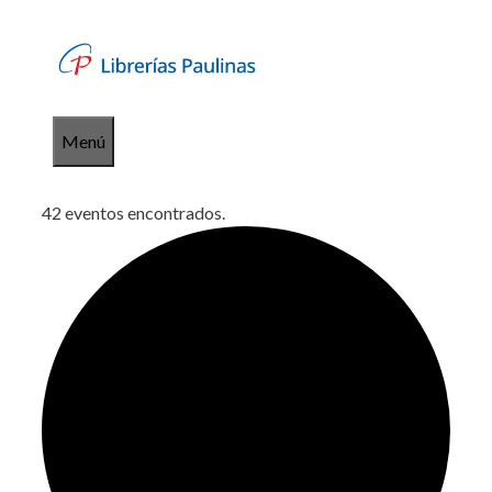
Saltar
al
contenido
Menú
42 eventos encontrados.