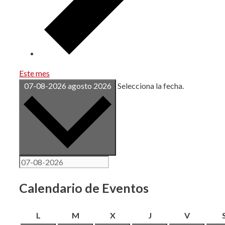
Este mes
07-08-2026
agosto 2026
Selecciona la fecha.
Calendario de Eventos
lunes
martes
miércoles
jueves
viernes
L
M
X
J
V