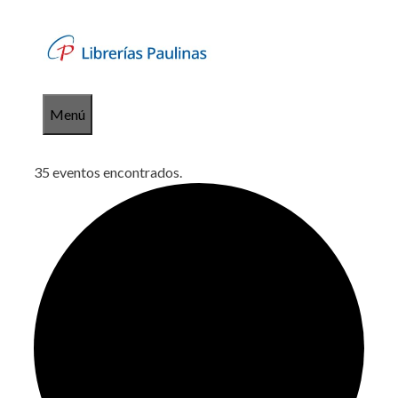
Saltar
al
contenido
Menú
35 eventos encontrados.