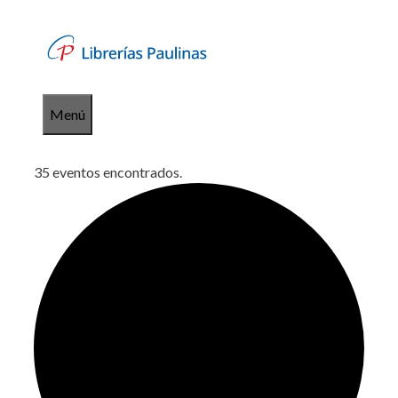
Saltar
al
contenido
Menú
35 eventos encontrados.