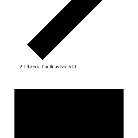
Librería Paulinas Madrid
Eventos
en
10
junio,
2024