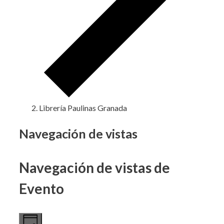
Librería Paulinas Granada
Eventos
Navegación de vistas
en
Navegación de vistas de
27
marzo,
Evento
2025