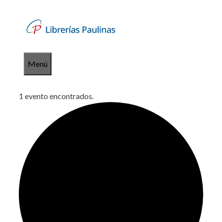
Saltar
al
contenido
Menú
1 evento encontrados.