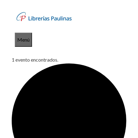
Saltar
al
contenido
Menú
1 evento encontrados.