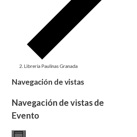
Librería Paulinas Granada
Eventos
Navegación de vistas
en
Navegación de vistas de
22
marzo,
Evento
2025