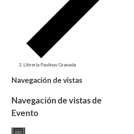
Librería Paulinas Granada
Eventos
Navegación de vistas
en
Navegación de vistas de
23
noviembre,
Evento
2024