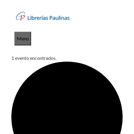
Saltar
al
contenido
Menú
1 evento encontrados.