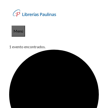
Saltar
al
contenido
Menú
1 evento encontrados.