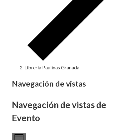
Librería Paulinas Granada
Eventos
Navegación de vistas
en
Navegación de vistas de
12
noviembre,
Evento
2024