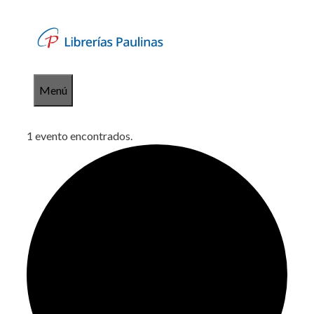
Saltar
al
contenido
Menú
1 evento encontrados.