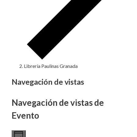
Librería Paulinas Granada
Eventos
Navegación de vistas
en
Navegación de vistas de
10
noviembre,
Evento
2024