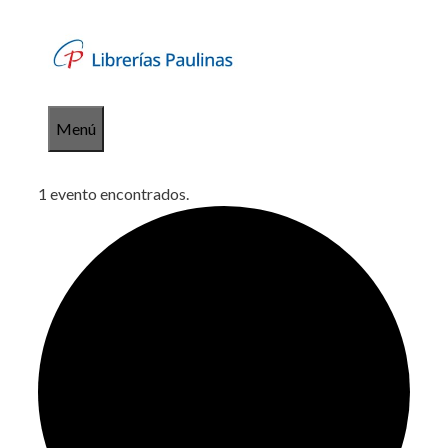
Saltar
al
contenido
Menú
1 evento encontrados.