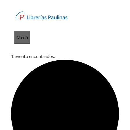
Saltar
al
contenido
Menú
1 evento encontrados.