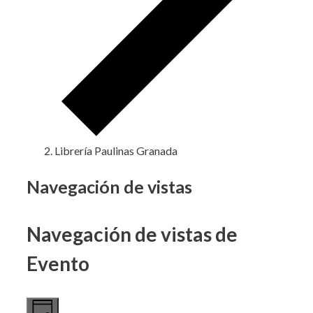
Librería Paulinas Granada
Eventos
Navegación de vistas
en
Navegación de vistas de
16
septiembre,
Evento
2024