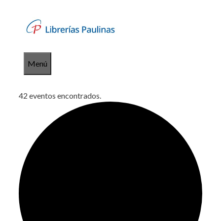
Saltar
al
contenido
Menú
42 eventos encontrados.