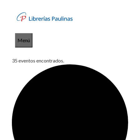
Saltar
al
contenido
Menú
35 eventos encontrados.