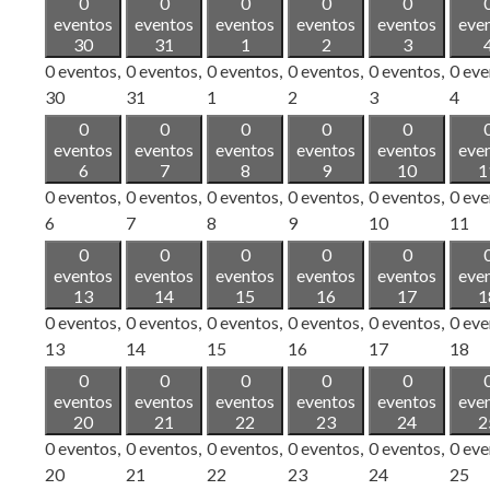
0
0
0
0
0
eventos
eventos
eventos
eventos
eventos
eve
30
31
1
2
3
0 eventos,
0 eventos,
0 eventos,
0 eventos,
0 eventos,
0 eve
30
31
1
2
3
4
0
0
0
0
0
eventos
eventos
eventos
eventos
eventos
eve
6
7
8
9
10
1
0 eventos,
0 eventos,
0 eventos,
0 eventos,
0 eventos,
0 eve
6
7
8
9
10
11
0
0
0
0
0
eventos
eventos
eventos
eventos
eventos
eve
13
14
15
16
17
1
0 eventos,
0 eventos,
0 eventos,
0 eventos,
0 eventos,
0 eve
13
14
15
16
17
18
0
0
0
0
0
eventos
eventos
eventos
eventos
eventos
eve
20
21
22
23
24
2
0 eventos,
0 eventos,
0 eventos,
0 eventos,
0 eventos,
0 eve
20
21
22
23
24
25