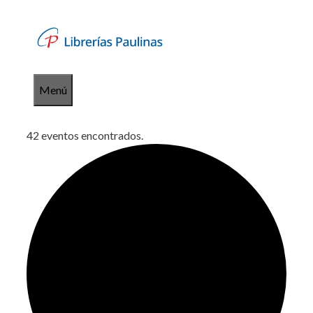
Saltar
al
contenido
Menú
42 eventos encontrados.