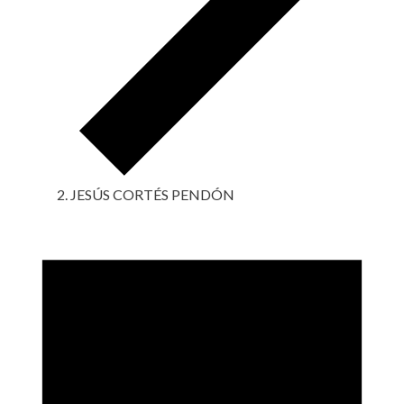
JESÚS CORTÉS PENDÓN
Eventos
en
4
mayo,
2024